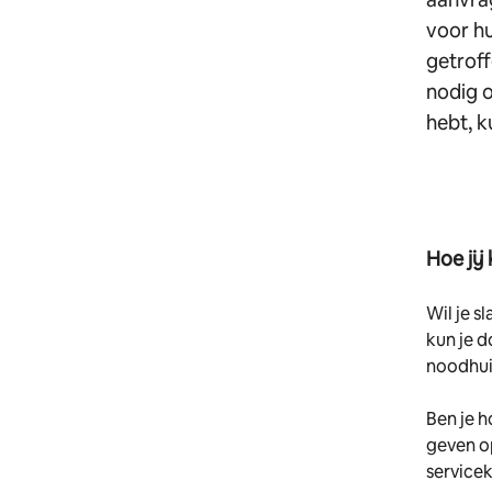
voor hu
getroff
nodig o
hebt, k
Hoe jij
Wil je s
kun je d
noodhui
Ben je h
geven op
servicek