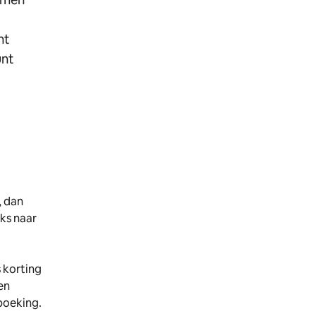
nt
unt
, dan
eks naar
 korting
en
 boeking.